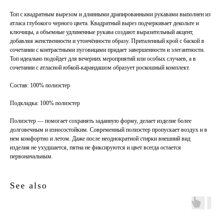
Топ с квадратным вырезом и длинными драпированными рукавами выполнен из
атласа глубокого черного цвета. Квадратный вырез подчеркивает декольте и
ключицы, а объемные удлиненные рукава создают выразительный акцент,
добавляя женственности и утончённости образу. Приталенный крой с баской в
сочетании с контрастными пуговицами придает завершенности и элегантности.
Топ идеально подойдет для вечерних мероприятий или особых случаев, а в
сочетании с атласной юбкой-карандашом образует роскошный комплект.
Состав: 100% полиэстер
Подкладка: 100% полиэстер
Полиэстер — помогает сохранять заданную форму, делает изделие более
долговечным и износостойким. Современный полиэстер пропускает воздух и в
нем комфортно и летом. Даже после неоднократной стирки внешний вид
изделия не ухудшается, пятна не фиксируются и цвет всегда остается
первоначальным.
See also