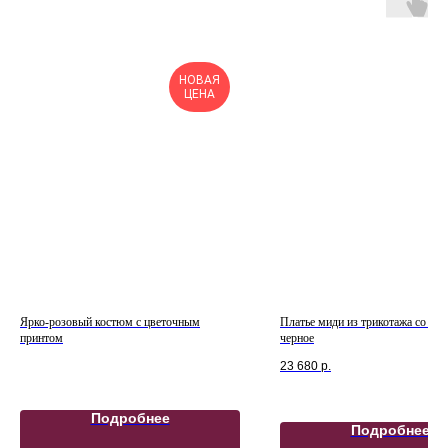
НОВАЯ
Н
ЦЕНА
Ярко-розовый костюм с цветочным
Платье миди из трикотажа со ш
принтом
черное
23 680
р.
Подробнее
Подробнее