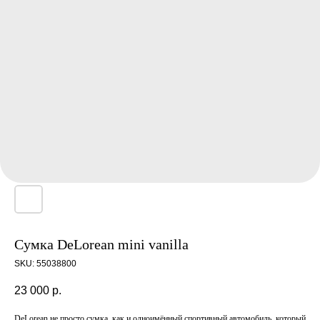
Сумка DeLorean mini vanilla
SKU:
55038800
23 000
р.
DeLorean не просто сумка, как и одноимённый спортивный автомобиль, который