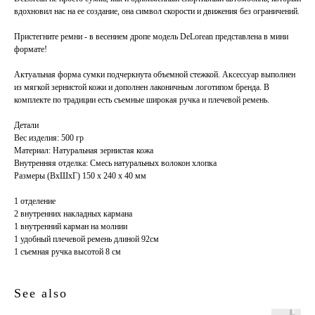
вдохновил нас на ее создание, она символ скорости и движения без ограничений.
Пристегните ремни - в весеннем дропе модель DeLorean представлена в мини
формате!
Актуальная форма сумки подчеркнута объемной стежкой. Аксессуар выполнен
из мягкой зернистой кожи и дополнен лаконичным логотипом бренда. В
комплекте по традиции есть съемные широкая ручка и плечевой ремень.
Детали
Вес изделия: 500 гр
Материал: Натуральная зернистая кожа
Внутренняя отделка: Смесь натуральных волокон хлопка
Размеры (ВхШхГ) 150 х 240 х 40 мм
1 отделение
2 внутренних накладных кармана
1 внутренний карман на молнии
1 удобный плечевой ремень длиной 92см
1 съемная ручка высотой 8 см
See also