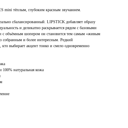
S mini тёплым, глубоким красным звучанием.
еально сбалансированный. LIPSTICK добавляет образу
дуальность и деликатно раскрывается рядом с базовыми
ии с объёмным шопером он становится тем самым «живым
аз собранным и более интересным. Редкий
, кто выбирает акцент тонко и смело одновременно
ожа
 и 100% натуральная кожа
м
мм
еление