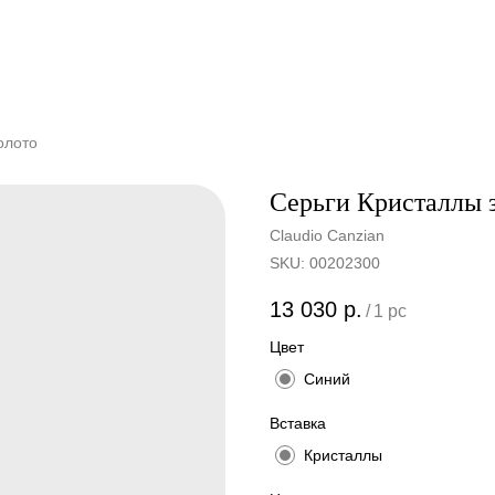
олото
Серьги Кристаллы 
Claudio Canzian
SKU:
00202300
13 030
р.
/
1 pc
Цвет
Синий
Вставка
Кристаллы