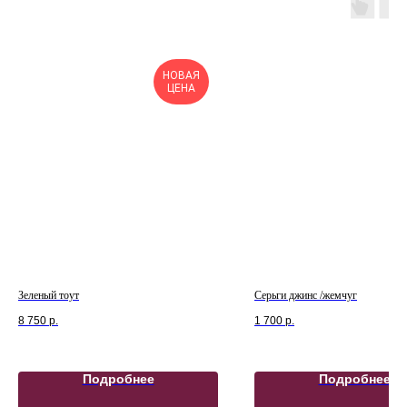
НОВАЯ
ЦЕНА
Зеленый тоут
Серьги джинс /жемчуг
8 750
р.
1 700
р.
Подробнее
Подробнее