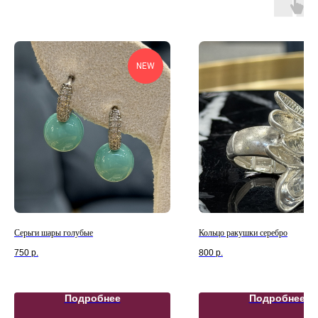
NEW
Серьги шары голубые
Кольцо ракушки серебро
750
р.
800
р.
Подробнее
Подробнее