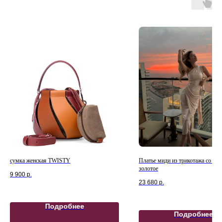
Н
сумка женская TWISTY
Платье миди из трикотажа со ш
золотое
9 900
р.
23 680
р.
Подробнее
Подробнее