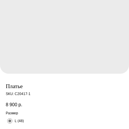
Платье
SKU:
С20417-1
8 900
р.
Размер
L (48)