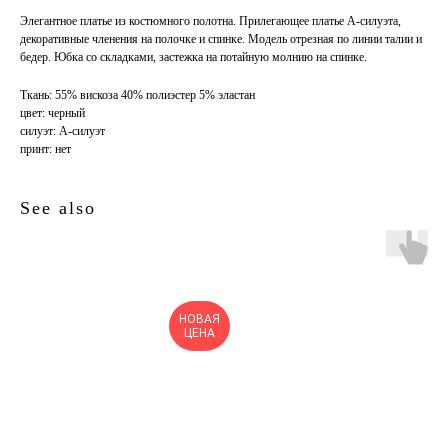
Элегантное платье из костюмного полотна. Прилегающее платье А-силуэта,
декоративные членения на полочке и спинке. Модель отрезная по линии талии и
бедер. Юбка со складками, застежка на потайную молнию на спинке.
Ткань: 55% вискоза 40% полиэстер 5% эластан
цвет: черный
силуэт: А-силуэт
принт: нет
See also
НОВАЯ
Н
ЦЕНА