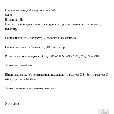
Пиджак со складкой на рукаве голубой
8 400
В наличии: Да
Приталенный пиджак, застегивающийся на одну, обтяжную в тон пиджака,
пуговицу.
Состав ткани: 76% полиэстер, 20% викоза, 4% спандекс
Состав подклада: 50% вискоза, 50% полиэстер
Размерная сетка на пиджак: XS до 88/64/90, S до 93/70/95, M до 97/75/100
Длина по спине 68см.
Ширина по спине (от подмышки до подмышки) в размере XS 43cм, в размере S
44cм, в размере М 46см.
Длина рукава по внутреннему шву 52см.
See also