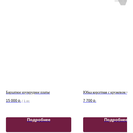
Бархатное изумрудное платье
Юбка корсетная с кружевом чёр
15 000
р.
7 700
р.
/
1 pc
Подробнее
Подробнее