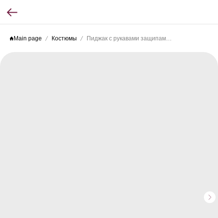
Main page
Костюмы
Пиджак с рукавами защипами голубой